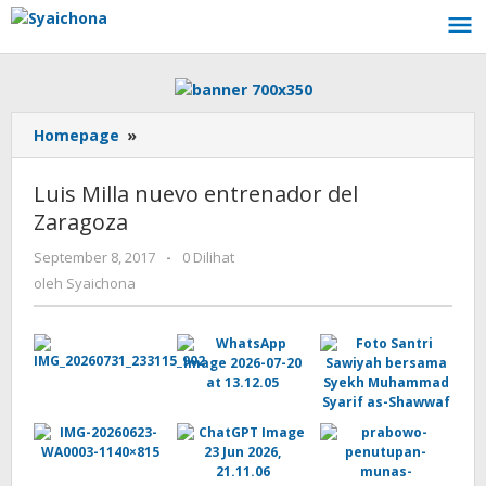
Lewati
ke
konten
Luis
Homepage
»
Milla
nuevo
Luis Milla nuevo entrenador del
entrenador
Zaragoza
del
Zaragoza
oleh
September 8, 2017
-
0 Dilihat
Syaichona
oleh
Syaichona