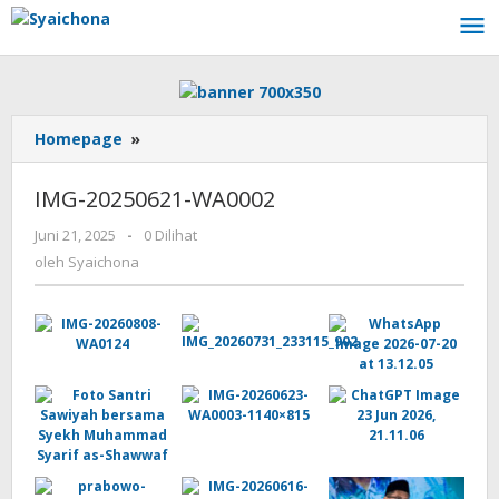
Lewati
ke
konten
IMG-
Homepage
»
20250621-
WA0002
IMG-20250621-WA0002
oleh
Juni 21, 2025
-
0 Dilihat
Syaichona
oleh
Syaichona