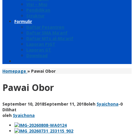
Visi – Misi
Pendidikan
Struktur
Formulir
Daftar Pesantren
Daftar SMA Ma’arif
Daftar MTs al-Ma’arif
Laporan PJGT
Laporan GT
Download
Homepage
»
Pawai Obor
Pawai Obor
September 10, 2018
September 11, 2018
oleh
Syaichona
-
0
Dilihat
oleh
Syaichona