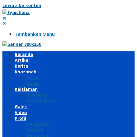
Lewati ke konten
Tambahkan Menu
Beranda
Artikel
Berita
Khazanah
Figur
Kisah
Keislaman
Tausiyah
Hukum Islam
Galeri
Video
Profil
Pengasuh
Sejarah
Monografi