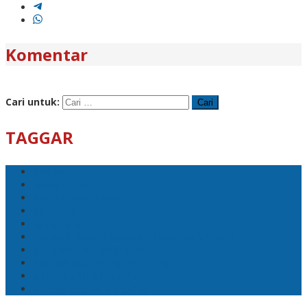
Komentar
Cari untuk:
TAGGAR
ppsmch
M3 Syaichona
KH. Maimun Zubair
Ra Nasih
syaichona
Pondok Pesantren Syaichona Moh. Cholil
KH.ISMAIL AL-ASCHOLY
ponpes syaichona moh. cholil
RKH. Fakhrillah Aschal
PP. Syaichona Moh. Cholil