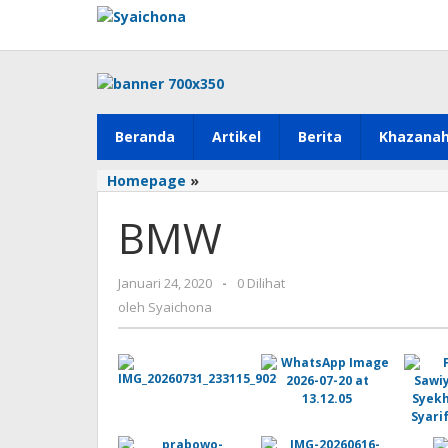
Lewati
ke
konten
Beranda
Artikel
Berita
Khazana
BMW
Homepage
»
BMW
oleh
Januari 24, 2020
-
0 Dilihat
Syaichona
oleh
Syaichona