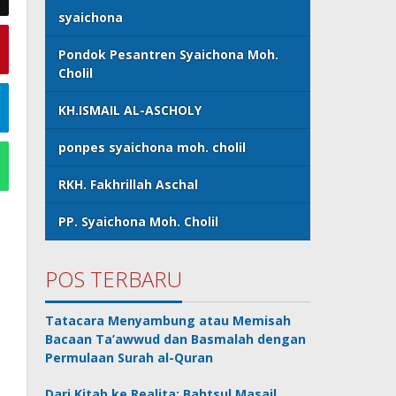
syaichona
Pondok Pesantren Syaichona Moh.
Cholil
KH.ISMAIL AL-ASCHOLY
ponpes syaichona moh. cholil
RKH. Fakhrillah Aschal
PP. Syaichona Moh. Cholil
POS TERBARU
Tatacara Menyambung atau Memisah
Bacaan Ta’awwud dan Basmalah dengan
Permulaan Surah al-Quran
Dari Kitab ke Realita: Bahtsul Masail