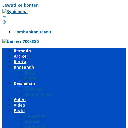
Lewati ke konten
Tambahkan Menu
Beranda
Artikel
Berita
Khazanah
Figur
Kisah
Keislaman
Tausiyah
Hukum Islam
Galeri
Video
Profil
Pengasuh
Sejarah
Monografi