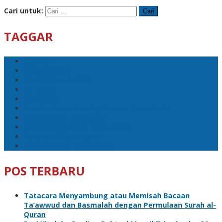
Cari untuk:
TAGGAR
ppsmch
M3 Syaichona
KH. Maimun Zubair
Ra Nasih
syaichona
Pondok Pesantren Syaichona Moh. Cholil
KH.ISMAIL AL-ASCHOLY
ponpes syaichona moh. cholil
RKH. Fakhrillah Aschal
PP. Syaichona Moh. Cholil
POS TERBARU
Tatacara Menyambung atau Memisah Bacaan
Ta’awwud dan Basmalah dengan Permulaan Surah al-
Quran