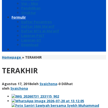
Visi – Misi
Pendidikan
Struktur
Formulir
Daftar Pesantren
Daftar SMA Ma’arif
Daftar MTs al-Ma’arif
Laporan PJGT
Laporan GT
Download
Homepage
»
TERAKHIR
TERAKHIR
Agustus 17, 2018
oleh
Syaichona
-
0 Dilihat
oleh
Syaichona