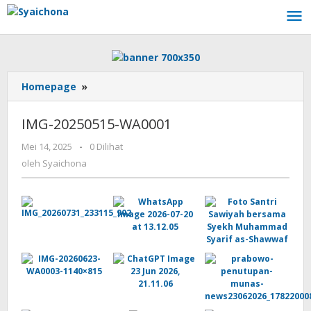
Lewati
ke
konten
IMG-
Homepage
»
20250515-
WA0001
IMG-20250515-WA0001
oleh
Mei 14, 2025
-
0 Dilihat
Syaichona
oleh
Syaichona