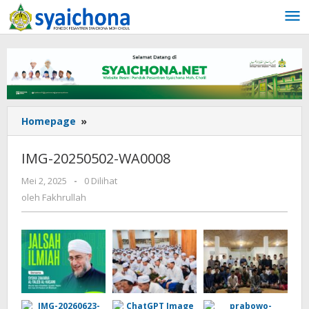
Lewati
ke
konten
IMG-
Homepage
»
20250502-
WA0008
IMG-20250502-WA0008
oleh
Mei 2, 2025
-
0 Dilihat
Fakhrullah
oleh
Fakhrullah