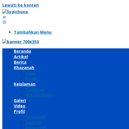
Lewati ke konten
Tambahkan Menu
Beranda
Artikel
Berita
Khazanah
Figur
Kisah
Keislaman
Tausiyah
Hukum Islam
Galeri
Video
Profil
Pengasuh
Sejarah
Monografi