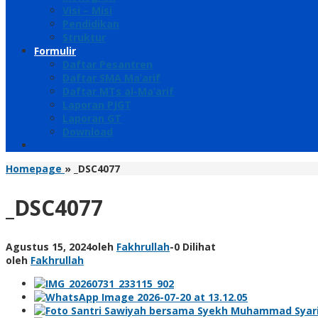
Visi – Misi
Pendidikan
Struktur
Formulir
Daftar Pesantren
Daftar SMA Ma’arif
Daftar MTs al-Ma’arif
Laporan PJGT
Laporan GT
Download
Homepage
»
_DSC4077
_DSC4077
Agustus 15, 2024
oleh
Fakhrullah
-
0 Dilihat
oleh
Fakhrullah