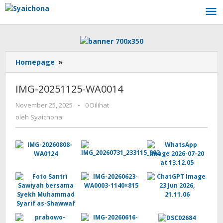
Lewati
ke
konten
IMG-
Homepage
»
20251125-
WA0014
IMG-20251125-WA0014
oleh
November 25, 2025
-
0 Dilihat
Syaichona
oleh
Syaichona