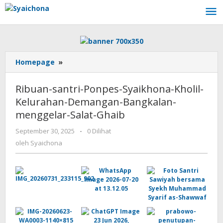
Lewati
ke
konten
Ribuan-
Homepage
»
santri-
Ponpes-
Ribuan-santri-Ponpes-Syaikhona-Kholil-
Syaikhona-
Kelurahan-Demangan-Bangkalan-
Kholil-
menggelar-Salat-Ghaib
Kelurahan-
Demangan-
oleh
September 30, 2025
-
0 Dilihat
Bangkalan-
Syaichona
oleh
Syaichona
menggelar-
Salat-
Ghaib