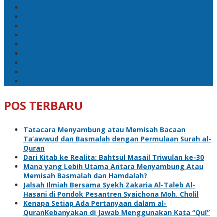
M3 Syaichona
KH. Maimun Zubair
Ra Nasih
syaichona
Pondok Pesantren Syaichona Moh. Cholil
KH.ISMAIL AL-ASCHOLY
ponpes syaichona moh. cholil
RKH. Fakhrillah Aschal
PP. Syaichona Moh. Cholil
POS TERBARU
Tatacara Menyambung atau Memisah Bacaan
Ta’awwud dan Basmalah dengan Permulaan Surah al-
Quran
Dari Kitab ke Realita: Bahtsul Masail Triwulan ke-30
Mana yang Lebih Utama Antara Menyambung Atau
Memisah Basmalah dan Hamdalah?
Jalsah Ilmiah Bersama Syekh Zakaria Al-Taleb Al-
Hasani di Pondok Pesantren Syaichona Moh. Cholil
Kenapa Setiap Ada Pertanyaan dalam al-
QuranKebanyakan di Jawab Menggunakan Kata “Qul”