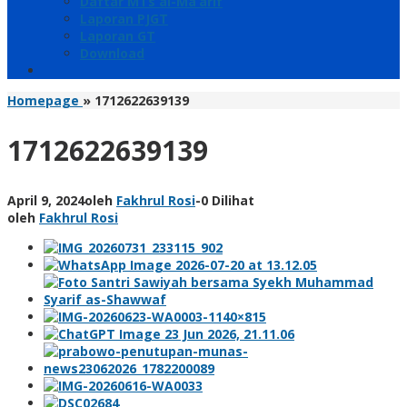
Daftar MTs al-Ma’arif
Laporan PJGT
Laporan GT
Download
Homepage
»
1712622639139
1712622639139
April 9, 2024
oleh
Fakhrul Rosi
-
0 Dilihat
oleh
Fakhrul Rosi