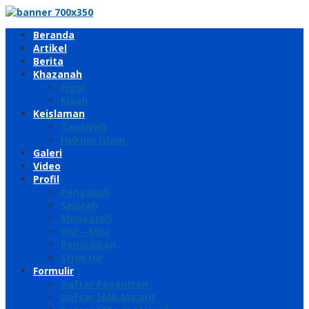
Beranda
Artikel
Berita
Khazanah
Figur
Kisah
Keislaman
Tausiyah
Hukum Islam
Galeri
Video
Profil
Pengasuh
Sejarah
Monografi
Visi – Misi
Pendidikan
Struktur
Formulir
Daftar Pesantren
Daftar SMA Ma’arif