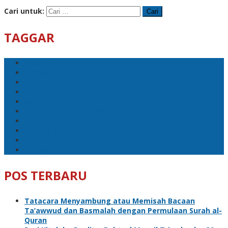
Cari untuk:
TAGGAR
ppsmch
M3 Syaichona
KH. Maimun Zubair
Ra Nasih
syaichona
Pondok Pesantren Syaichona Moh. Cholil
KH.ISMAIL AL-ASCHOLY
ponpes syaichona moh. cholil
RKH. Fakhrillah Aschal
PP. Syaichona Moh. Cholil
POS TERBARU
Tatacara Menyambung atau Memisah Bacaan
Ta’awwud dan Basmalah dengan Permulaan Surah al-
Quran