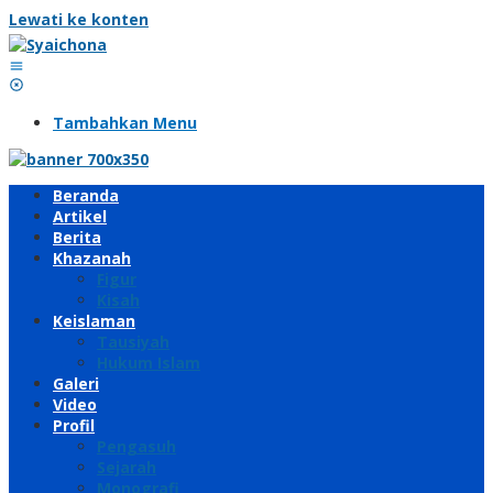
Lewati ke konten
Tambahkan Menu
Beranda
Artikel
Berita
Khazanah
Figur
Kisah
Keislaman
Tausiyah
Hukum Islam
Galeri
Video
Profil
Pengasuh
Sejarah
Monografi