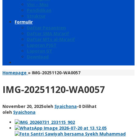
Visi – Misi
Pendidikan
Struktur
Formulir
Daftar Pesantren
Daftar SMA Ma’arif
Daftar MTs al-Ma’arif
Laporan PJGT
Laporan GT
Download
Homepage
»
IMG-20251120-WA0057
IMG-20251120-WA0057
November 20, 2025
oleh
Syaichona
-
0 Dilihat
oleh
Syaichona