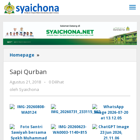
Lewati
ke
konten
Sapi
Homepage
»
Qurban
Sapi Qurban
oleh
Agustus 21, 2018
-
0 Dilihat
Syaichona
oleh
Syaichona