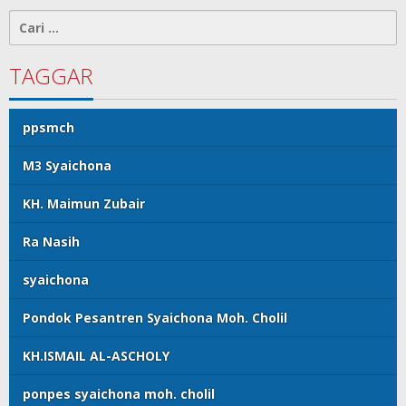
Cari
untuk:
TAGGAR
ppsmch
M3 Syaichona
KH. Maimun Zubair
Ra Nasih
syaichona
Pondok Pesantren Syaichona Moh. Cholil
KH.ISMAIL AL-ASCHOLY
ponpes syaichona moh. cholil