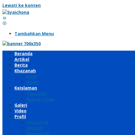
Lewati ke konten
Tambahkan Menu
Beranda
Artikel
Berita
Khazanah
Figur
Kisah
Keislaman
Tausiyah
Hukum Islam
Galeri
Video
Profil
Pengasuh
Sejarah
Monografi