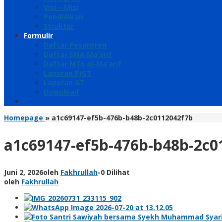
Visi – Misi
Pendidikan
Struktur
Formulir
Daftar Pesantren
Daftar SMA Ma’arif
Daftar MTs al-Ma’arif
Laporan PJGT
Laporan GT
Download
Homepage
»
a1c69147-ef5b-476b-b48b-2c0112042f7b
a1c69147-ef5b-476b-b48b-2c0
Juni 2, 2026
oleh
Fakhrullah
-
0 Dilihat
oleh
Fakhrullah