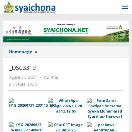
Lewati
ke
konten
_DSC3319
Homepage
»
_DSC3319
oleh
Agustus 5, 2024
-
0 Dilihat
Fakhrullah
oleh
Fakhrullah