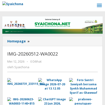
Lewati
ke
konten
IMG-
Homepage
»
20260512-
WA0022
IMG-20260512-WA0022
oleh
Mei 12, 2026
-
0 Dilihat
Syaichona
oleh
Syaichona