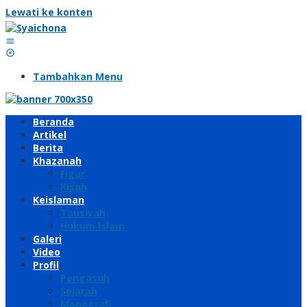
Lewati ke konten
Tambahkan Menu
Beranda
Artikel
Berita
Khazanah
Figur
Kisah
Keislaman
Tausiyah
Hukum Islam
Galeri
Video
Profil
Pengasuh
Sejarah
Monografi