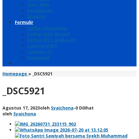
Visi – Misi
Pendidikan
Struktur
Formulir
Daftar Pesantren
Daftar SMA Ma’arif
Daftar MTs al-Ma’arif
Laporan PJGT
Laporan GT
Download
Homepage
»
_DSC5921
_DSC5921
Agustus 17, 2023
oleh
Syaichona
-
0 Dilihat
oleh
Syaichona