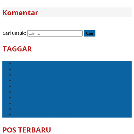
Komentar
Cari untuk:
TAGGAR
ppsmch
M3 Syaichona
KH. Maimun Zubair
Ra Nasih
syaichona
Pondok Pesantren Syaichona Moh. Cholil
KH.ISMAIL AL-ASCHOLY
ponpes syaichona moh. cholil
RKH. Fakhrillah Aschal
PP. Syaichona Moh. Cholil
POS TERBARU