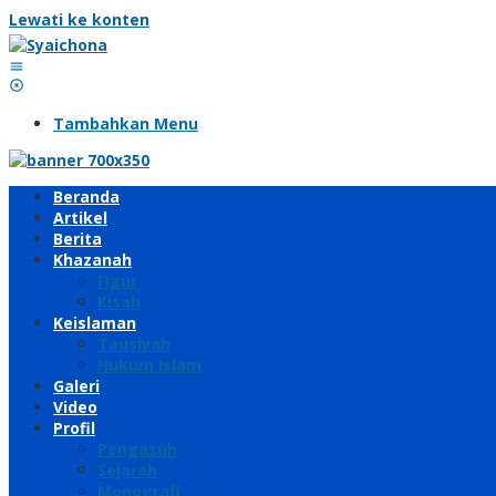
Lewati ke konten
Tambahkan Menu
Beranda
Artikel
Berita
Khazanah
Figur
Kisah
Keislaman
Tausiyah
Hukum Islam
Galeri
Video
Profil
Pengasuh
Sejarah
Monografi