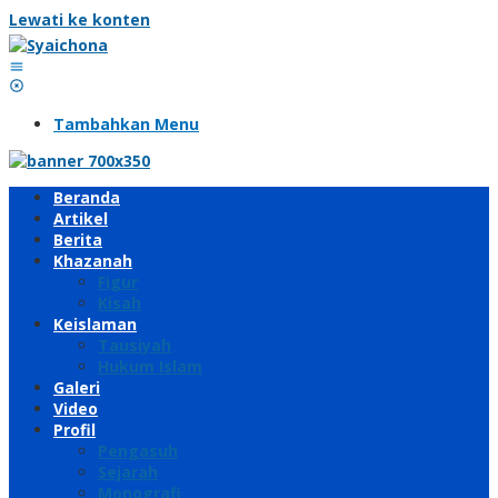
Lewati ke konten
Tambahkan Menu
Beranda
Artikel
Berita
Khazanah
Figur
Kisah
Keislaman
Tausiyah
Hukum Islam
Galeri
Video
Profil
Pengasuh
Sejarah
Monografi