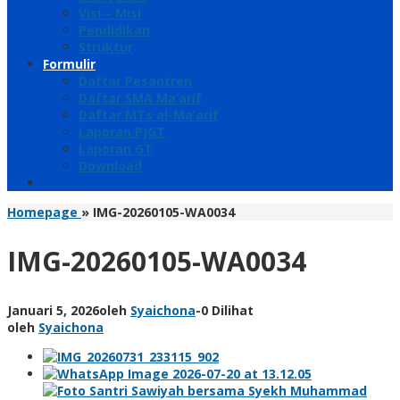
Visi – Misi
Pendidikan
Struktur
Formulir
Daftar Pesantren
Daftar SMA Ma’arif
Daftar MTs al-Ma’arif
Laporan PJGT
Laporan GT
Download
Homepage
»
IMG-20260105-WA0034
IMG-20260105-WA0034
Januari 5, 2026
oleh
Syaichona
-
0 Dilihat
oleh
Syaichona