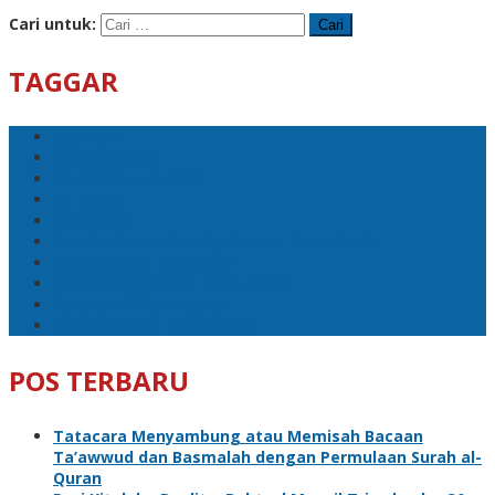
Cari untuk:
TAGGAR
ppsmch
M3 Syaichona
KH. Maimun Zubair
Ra Nasih
syaichona
Pondok Pesantren Syaichona Moh. Cholil
KH.ISMAIL AL-ASCHOLY
ponpes syaichona moh. cholil
RKH. Fakhrillah Aschal
PP. Syaichona Moh. Cholil
POS TERBARU
Tatacara Menyambung atau Memisah Bacaan
Ta’awwud dan Basmalah dengan Permulaan Surah al-
Quran