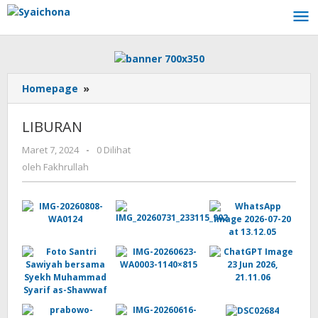
Lewati
ke
konten
LIBURAN
Homepage
»
LIBURAN
oleh
Maret 7, 2024
-
0 Dilihat
Fakhrullah
oleh
Fakhrullah