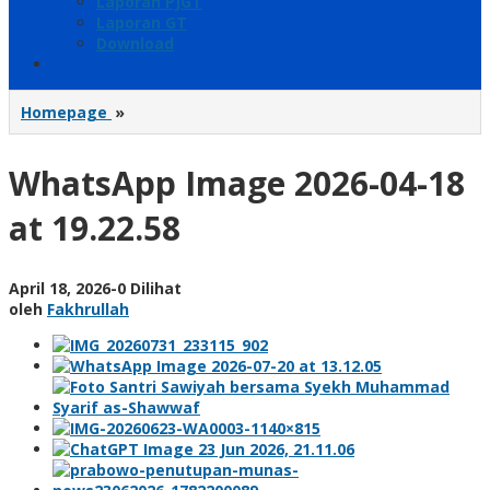
Laporan PJGT
Laporan GT
Download
Homepage
»
WhatsApp
Image
2026-
WhatsApp Image 2026-04-18
04-
18
at 19.22.58
at
19.22.58
April 18, 2026
oleh
-
0 Dilihat
oleh
Fakhrullah
Fakhrullah