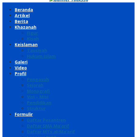
Beranda
Artikel
Berita
Khazanah
Figur
Kisah
Keislaman
Tausiyah
Hukum Islam
Galeri
Video
Profil
Pengasuh
Sejarah
Monografi
Visi – Misi
Pendidikan
Struktur
Formulir
Daftar Pesantren
Daftar SMA Ma’arif
Daftar MTs al-Ma’arif