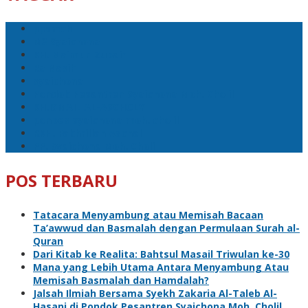
ppsmch
M3 Syaichona
KH. Maimun Zubair
Ra Nasih
syaichona
Pondok Pesantren Syaichona Moh. Cholil
KH.ISMAIL AL-ASCHOLY
ponpes syaichona moh. cholil
RKH. Fakhrillah Aschal
PP. Syaichona Moh. Cholil
POS TERBARU
Tatacara Menyambung atau Memisah Bacaan
Ta’awwud dan Basmalah dengan Permulaan Surah al-
Quran
Dari Kitab ke Realita: Bahtsul Masail Triwulan ke-30
Mana yang Lebih Utama Antara Menyambung Atau
Memisah Basmalah dan Hamdalah?
Jalsah Ilmiah Bersama Syekh Zakaria Al-Taleb Al-
Hasani di Pondok Pesantren Syaichona Moh. Cholil