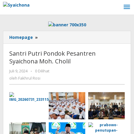
Lewati
ke
konten
Santri
Homepage
»
Putri
Pondok
Santri Putri Pondok Pesantren
Pesantren
Syaichona Moh. Cholil
Syaichona
Moh.
oleh
Juli 9, 2024
-
0 Dilihat
Cholil
Fakhrul
oleh
Fakhrul Rosi
Rosi