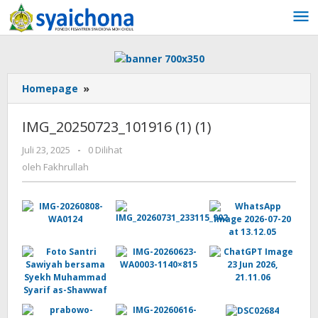
Lewati
ke
konten
Homepage
»
IMG_20250723_101916
(1)
(1)
IMG_20250723_101916 (1) (1)
Juli 23, 2025
oleh
-
0 Dilihat
Fakhrullah
oleh
Fakhrullah