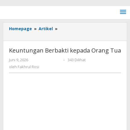
Lewati ke konten
Homepage
»
Artikel
»
Keuntungan Berbakti kepada
Orang Tua
Keuntungan Berbakti kepada Orang Tua
Juni 9, 2026
oleh
Fakhrul Rosi
-
343 Dilihat
oleh
Fakhrul Rosi