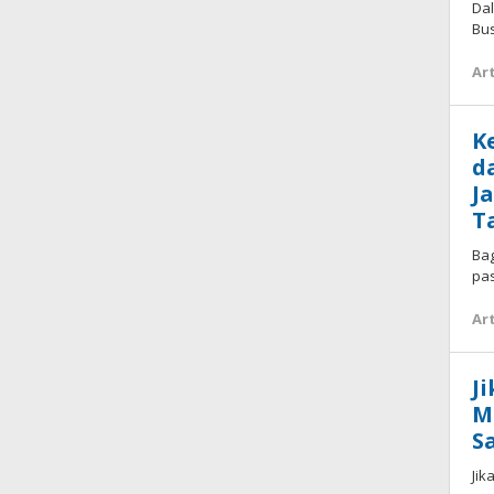
Fakhr
Da
Rosi
Bus
Art
K
d
J
T
Bag
pas
Art
J
M
S
Jik