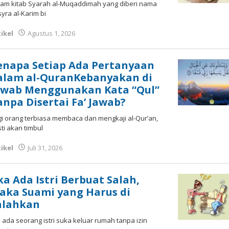
ul
lam kitab Syarah al-Muqaddimah yang diberi nama
yra al-Karim bi
ikel
Agustus 1, 2026
oleh
Fakhrul Rosi
enapa Setiap Ada Pertanyaan
alam al-QuranKebanyakan di
awab Menggunakan Kata “Qul”
anpa Disertai Fa’ Jawab?
i orang terbiasa membaca dan mengkaji al-Qur’an,
ti akan timbul
ikel
Juli 31, 2026
oleh
Fakhrul Rosi
ika Ada Istri Berbuat Salah,
aka Suami yang Harus di
alahkan
a ada seorang istri suka keluar rumah tanpa izin