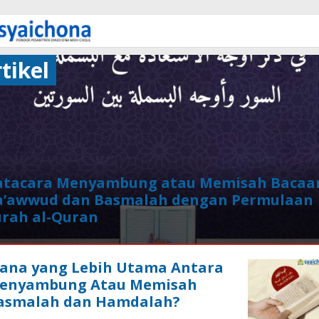
tikel
atacara Menyambung atau Memisah Bacaa
a’awwud dan Basmalah dengan Permulaan
urah al-Quran
l
ana yang Lebih Utama Antara
us
enyambung Atau Memisah
asmalah dan Hamdalah?
oleh