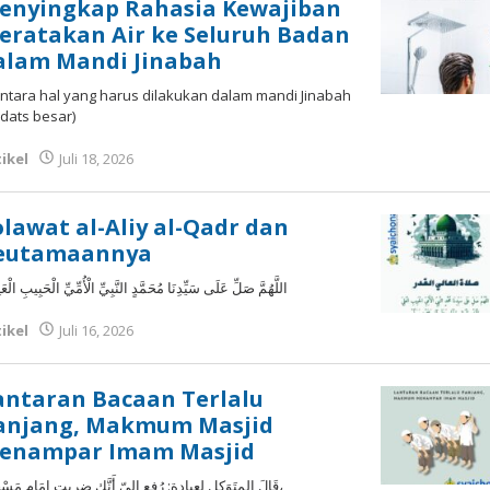
enyingkap Rahasia Kewajiban
eratakan Air ke Seluruh Badan
alam Mandi Jinabah
ntara hal yang harus dilakukan dalam mandi Jinabah
dats besar)
ikel
Juli 18, 2026
oleh
Fakhrul Rosi
olawat al-Aliy al-Qadr dan
eutamaannya
اللَّهُمَّ صَلِّ عَلَى سَيِّدِنَا مُحَمَّدٍ النَّبِيِّ الْأُمِّيِّ الْحَبِيبِ الْعَ
ikel
Juli 16, 2026
oleh
Fakhrul Rosi
antaran Bacaan Terlalu
anjang, Makmum Masjid
enampar Imam Masjid
قَالَ المتَوَكل لعبادة: رُفع إليّ أَنَّك ضربت إِمَام مَسْجِد،