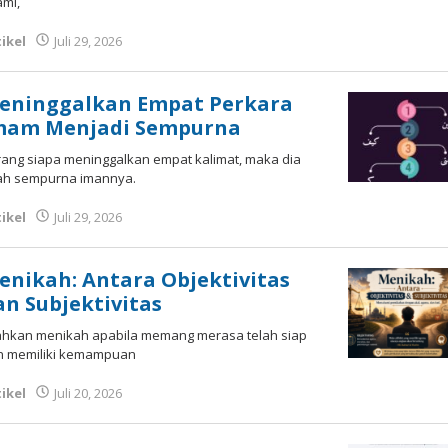
mi,
ikel
Juli 29, 2026
oleh
Fakhrul Rosi
eninggalkan Empat Perkara
mam Menjadi Sempurna
ang siapa meninggalkan empat kalimat, maka dia
lah sempurna imannya.
ikel
Juli 29, 2026
oleh
Fakhrul Rosi
enikah: Antara Objektivitas
an Subjektivitas
lahkan menikah apabila memang merasa telah siap
n memiliki kemampuan
ikel
Juli 20, 2026
oleh
Fakhrullah