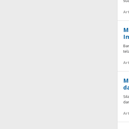
sua
Art
M
I
Bar
te
Art
M
d
Si
da
Art