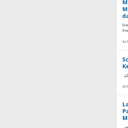
M
M
d
Dia
(ha
Art
S
K
لِيّ
Art
L
P
M