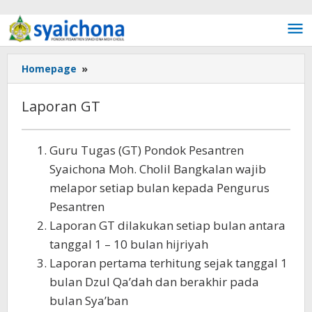
Lewati ke konten
Homepage
»
Laporan GT
Laporan GT
Juni
Guru Tugas (GT) Pondok Pesantren
23,
Syaichona Moh. Cholil Bangkalan wajib
2019
oleh
Fakhrul
melapor setiap bulan kepada Pengurus
Rosi
Pesantren
Laporan GT dilakukan setiap bulan antara
tanggal 1 – 10 bulan hijriyah
Laporan pertama terhitung sejak tanggal 1
bulan Dzul Qa’dah dan berakhir pada
bulan Sya’ban