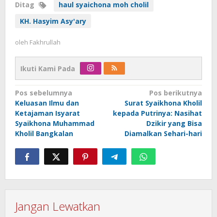
Ditag
haul syaichona moh cholil
KH. Hasyim Asy'ary
oleh
Fakhrullah
Ikuti Kami Pada
Navigasi
Pos sebelumnya
Pos berikutnya
Keluasan Ilmu dan
Surat Syaikhona Kholil
pos
Ketajaman Isyarat
kepada Putrinya: Nasihat
Syaikhona Muhammad
Dzikir yang Bisa
Kholil Bangkalan
Diamalkan Sehari-hari
Jangan Lewatkan