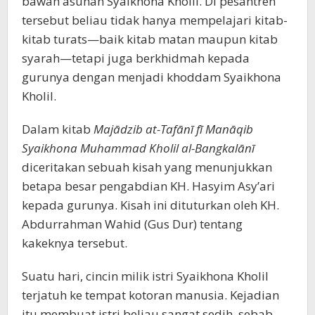
bawah asuhan Syaikhona Kholil. Di pesantren
tersebut beliau tidak hanya mempelajari kitab-
kitab turats—baik kitab matan maupun kitab
syarah—tetapi juga berkhidmah kepada
gurunya dengan menjadi khoddam Syaikhona
Kholil.
Dalam kitab
Majādzib at-Tafānī fī Manāqib
Syaikhona Muhammad Kholil al-Bangkalānī
diceritakan sebuah kisah yang menunjukkan
betapa besar pengabdian KH. Hasyim Asy’ari
kepada gurunya. Kisah ini dituturkan oleh KH.
Abdurrahman Wahid (Gus Dur) tentang
kakeknya tersebut.
Suatu hari, cincin milik istri Syaikhona Kholil
terjatuh ke tempat kotoran manusia. Kejadian
itu membuat istri beliau sangat sedih, sebab