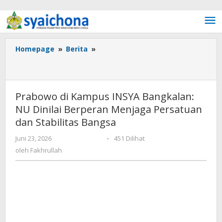
Lewati ke konten
Homepage
»
Berita
»
Prabowo di Kampus INSYA
Bangkalan: NU Dinilai Berperan Menjaga Persatuan
dan Stabilitas Bangsa
Prabowo di Kampus INSYA Bangkalan:
NU Dinilai Berperan Menjaga Persatuan
dan Stabilitas Bangsa
Juni 23, 2026
oleh
Fakhrullah
-
451 Dilihat
oleh
Fakhrullah