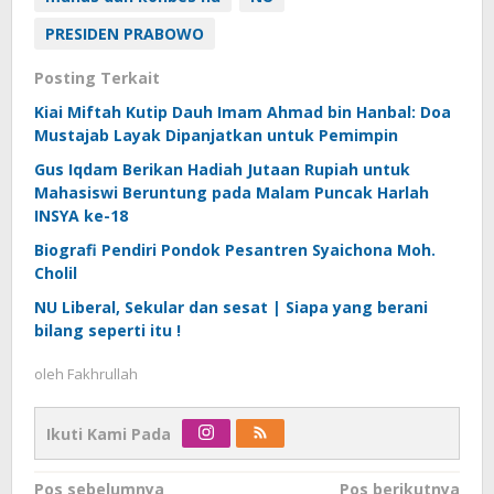
PRESIDEN PRABOWO
Posting Terkait
Kiai Miftah Kutip Dauh Imam Ahmad bin Hanbal: Doa
Mustajab Layak Dipanjatkan untuk Pemimpin
Gus Iqdam Berikan Hadiah Jutaan Rupiah untuk
Mahasiswi Beruntung pada Malam Puncak Harlah
INSYA ke-18
Biografi Pendiri Pondok Pesantren Syaichona Moh.
Cholil
NU Liberal, Sekular dan sesat | Siapa yang berani
bilang seperti itu !
oleh
Fakhrullah
Ikuti Kami Pada
Navigasi
Pos sebelumnya
Pos berikutnya