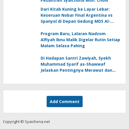
Pesantren Syaichona Moh. Cholil
Dari Kitab Kuning ke Layar Lebar:
Keseruan Nobar Final Argentina vs
Spanyol di Depan Gedung MDS Al-
Ma’arif
Program Baru, Lalaran Nadzom
Alfiyah Ibnu Malik Digelar Rutin Setiap
Malam Selasa Pahing
Di Hadapan Santri Zawiyah, Syekh
Muhammad Syarif as-Shawwaf
Jelaskan Pentingnya Merawat dan
Meneruskan Keilmuan Syaikhona
Kholil
Add Comment
Copyright © Syaichona.net