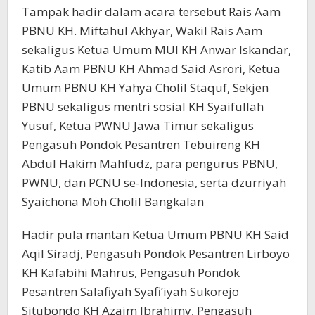
Tampak hadir dalam acara tersebut Rais Aam
PBNU KH. Miftahul Akhyar, Wakil Rais Aam
sekaligus Ketua Umum MUI KH Anwar Iskandar,
Katib Aam PBNU KH Ahmad Said Asrori, Ketua
Umum PBNU KH Yahya Cholil Staquf, Sekjen
PBNU sekaligus mentri sosial KH Syaifullah
Yusuf, Ketua PWNU Jawa Timur sekaligus
Pengasuh Pondok Pesantren Tebuireng KH
Abdul Hakim Mahfudz, para pengurus PBNU,
PWNU, dan PCNU se-Indonesia, serta dzurriyah
Syaichona Moh Cholil Bangkalan
Hadir pula mantan Ketua Umum PBNU KH Said
Aqil Siradj, Pengasuh Pondok Pesantren Lirboyo
KH Kafabihi Mahrus, Pengasuh Pondok
Pesantren Salafiyah Syafi’iyah Sukorejo
Situbondo KH Azaim Ibrahimy, Pengasuh