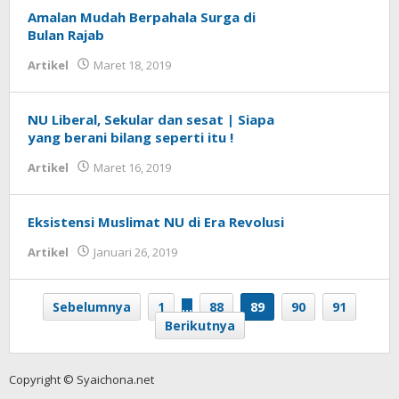
Amalan Mudah Berpahala Surga di
Bulan Rajab
Artikel
Maret 18, 2019
oleh
Syaichona
NU Liberal, Sekular dan sesat | Siapa
yang berani bilang seperti itu !
Artikel
Maret 16, 2019
oleh
Syaichona
Eksistensi Muslimat NU di Era Revolusi
Artikel
Januari 26, 2019
oleh
Syaichona
Sebelumnya
1
…
88
89
90
91
Berikutnya
Copyright © Syaichona.net