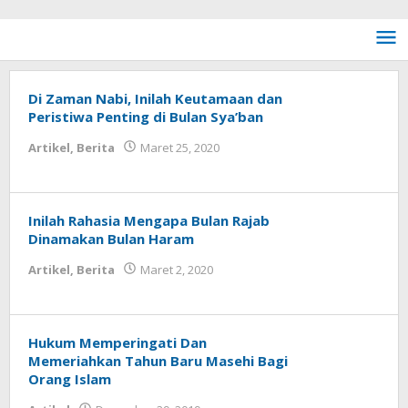
Lewati ke konten
Di Zaman Nabi, Inilah Keutamaan dan
Peristiwa Penting di Bulan Sya’ban
Artikel
,
Berita
Maret 25, 2020
oleh
Syaichona
Inilah Rahasia Mengapa Bulan Rajab
Dinamakan Bulan Haram
Artikel
,
Berita
Maret 2, 2020
oleh
Syaichona
Hukum Memperingati Dan
Memeriahkan Tahun Baru Masehi Bagi
Orang Islam