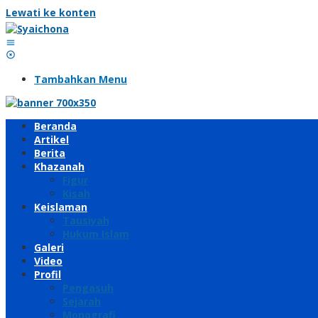
Lewati ke konten
Tambahkan Menu
Beranda
Artikel
Berita
Khazanah
Figur
Kisah
Keislaman
Tausiyah
Hukum Islam
Galeri
Video
Profil
Pengasuh
Sejarah
Monografi