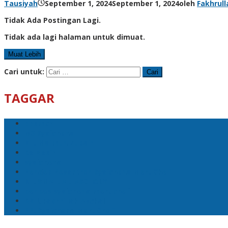
Tausiyah
September 1, 2024
September 1, 2024
oleh
Fakhrull
Tidak Ada Postingan Lagi.
Tidak ada lagi halaman untuk dimuat.
Muat Lebih
Cari untuk:
TAGGAR
ppsmch
M3 Syaichona
KH. Maimun Zubair
Ra Nasih
syaichona
Pondok Pesantren Syaichona Moh. Cholil
KH.ISMAIL AL-ASCHOLY
ponpes syaichona moh. cholil
RKH. Fakhrillah Aschal
PP. Syaichona Moh. Cholil