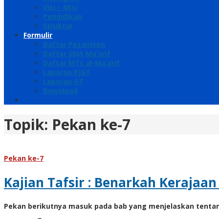
Visi – Misi
Pendidikan
Struktur
Formulir
Daftar Pesantren
Daftar SMA Ma’arif
Daftar MTs al-Ma’arif
Laporan PJGT
Laporan GT
Download
Topik:
Pekan ke-7
Pekan ke-7
Kajian Tafsir : Benarkah Kerajaan
Pekan berikutnya masuk pada bab yang menjelaskan tent