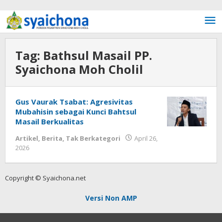
Lewati ke konten
Tag:
Bathsul Masail PP.
Syaichona Moh Cholil
Gus Vaurak Tsabat: Agresivitas
Mubahisin sebagai Kunci Bahtsul
Masail Berkualitas
Artikel
,
Berita
,
Tak Berkategori
April 26,
2026
oleh
Fakhrullah
Copyright © Syaichona.net
Versi Non AMP