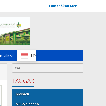
Tambahkan Menu
ID
rmulir
Cari
untuk:
TAGGAR
ppsmch
M3 Syaichona