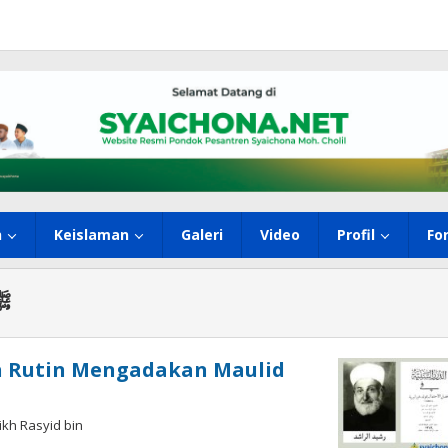
h
Keislaman
Galeri
Video
Profil
Fo
ulullah ﷺ
ikh Rasyid bin