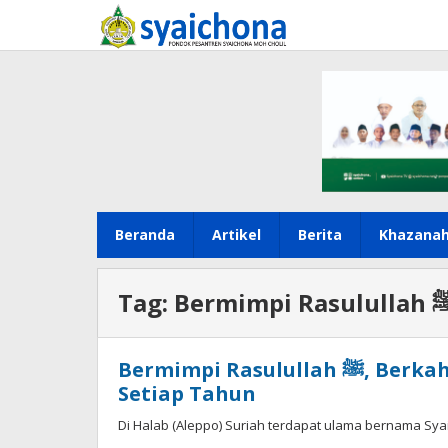
Lewati
ke
konten
Beranda
Artikel
Berita
Khazana
Tag:
Bermimpi Ras
Bermimpi Rasulullah ﷺ, Berkah Rutin Mengadakan Maulid
Setiap Tahun
Di Halab (Aleppo) Suriah terdapat ulama bernama Sya