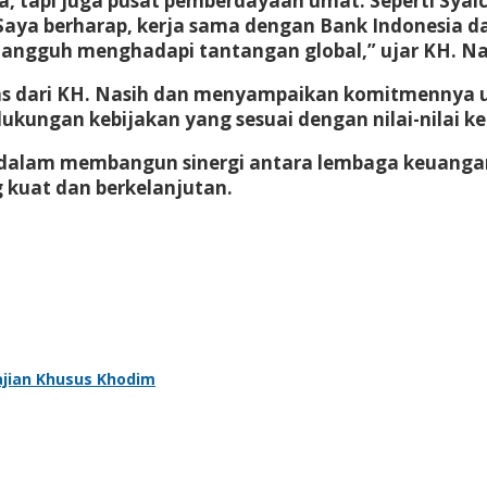
, tapi juga pusat pemberdayaan umat. Seperti Syai
. Saya berharap, kerja sama dengan Bank Indonesia
tangguh menghadapi tantangan global,” ujar KH. Na
pons dari KH. Nasih dan menyampaikan komitmennya
ukungan kebijakan yang sesuai dengan nilai-nilai k
g dalam membangun sinergi antara lembaga keuang
g kuat dan berkelanjutan.
jian Khusus Khodim