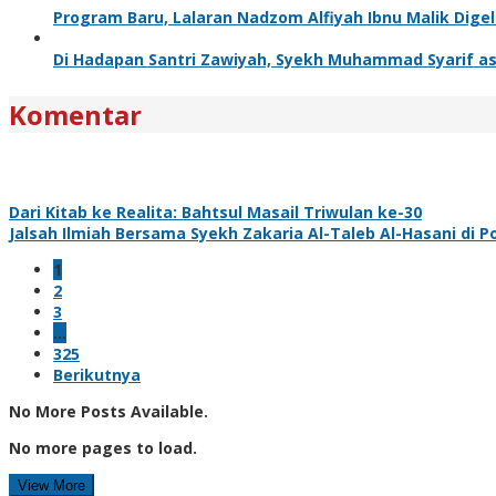
Program Baru, Lalaran Nadzom Alfiyah Ibnu Malik Digel
Di Hadapan Santri Zawiyah, Syekh Muhammad Syarif a
Komentar
Dari Kitab ke Realita: Bahtsul Masail Triwulan ke-30
Jalsah Ilmiah Bersama Syekh Zakaria Al-Taleb Al-Hasani di 
1
2
3
…
325
Berikutnya
No More Posts Available.
No more pages to load.
View More