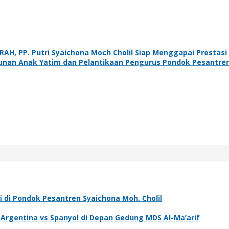
, PP. Putri Syaichona Moch Cholil Siap Menggapai Prestasi
tunan Anak Yatim dan Pelantikaan Pengurus Pondok Pesantre
i di Pondok Pesantren Syaichona Moh. Cholil
l Argentina vs Spanyol di Depan Gedung MDS Al-Ma’arif