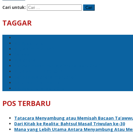
Cari untuk:
TAGGAR
ppsmch
M3 Syaichona
KH. Maimun Zubair
Ra Nasih
syaichona
Pondok Pesantren Syaichona Moh. Cholil
KH.ISMAIL AL-ASCHOLY
ponpes syaichona moh. cholil
RKH. Fakhrillah Aschal
PP. Syaichona Moh. Cholil
POS TERBARU
Tatacara Menyambung atau Memisah Bacaan Ta’awwud
Dari Kitab ke Realita: Bahtsul Masail Triwulan ke-30
Mana yang Lebih Utama Antara Menyambung Atau Me