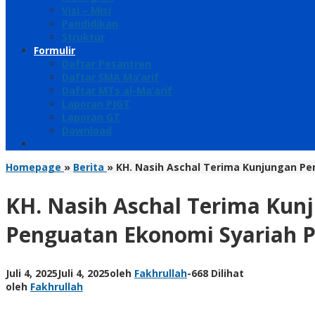
Visi – Misi
Pendidikan
Struktur
Formulir
Daftar Pesantren
Daftar SMA Ma’arif
Daftar MTs al-Ma’arif
Laporan PJGT
Laporan GT
Download
Homepage
»
Berita
»
KH. Nasih Aschal Terima Kunjungan Pe
KH. Nasih Aschal Terima Kun
Penguatan Ekonomi Syariah 
Juli 4, 2025
Juli 4, 2025
oleh
Fakhrullah
-
668 Dilihat
oleh
Fakhrullah