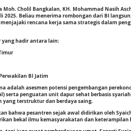
a Moh. Cholil Bangkalan, KH. Mohammad Nasih Asch
Juli 2025. Beliau menerima rombongan dari BI langsu
s menjajaki rencana kerja sama strategis dalam pe
yang hadir antara lain:
 Timur
Perwakilan BI Jatim
ma adalah asesmen potensi pengembangan perekonom
l) serta penguatan unit dapur sehat berbasis syaria
ang terstruktur dan berdaya saing.
n bahwa pesantren sejak awal didirikan oleh Syai
an bekal ilmu kemasyarakatan dan keterampilan hidu