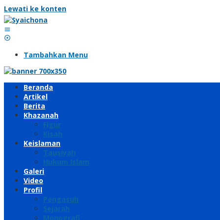
Lewati ke konten
Tambahkan Menu
Beranda
Artikel
Berita
Khazanah
Figur
Kisah
Keislaman
Tausiyah
Hukum Islam
Galeri
Video
Profil
Pengasuh
Sejarah
Monografi