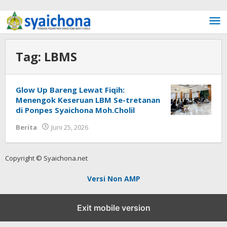
Lewati ke konten
Tag:
LBMS
Glow Up Bareng Lewat Fiqih:
Menengok Keseruan LBM Se-tretanan
di Ponpes Syaichona Moh.Cholil
Berita
Juni 25, 2026
oleh
Fakhrullah
Copyright © Syaichona.net
Versi Non AMP
Exit mobile version