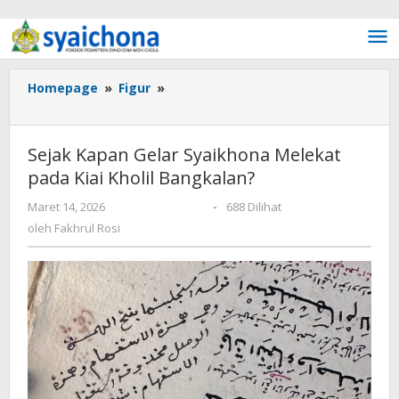
Lewati ke konten
Homepage
»
Figur
»
Sejak Kapan Gelar Syaikhona
Melekat pada Kiai Kholil Bangkalan?
Sejak Kapan Gelar Syaikhona Melekat
pada Kiai Kholil Bangkalan?
Maret 14, 2026
oleh
Fakhrul Rosi
-
688 Dilihat
oleh
Fakhrul Rosi