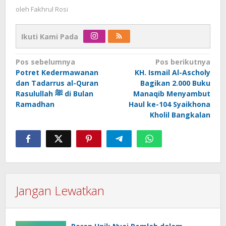
oleh
Fakhrul Rosi
Ikuti Kami Pada
Navigasi
Pos sebelumnya
Pos berikutnya
Potret Kedermawanan
KH. Ismail Al-Ascholy
pos
dan Tadarrus al-Quran
Bagikan 2.000 Buku
Rasulullah ﷺ di Bulan
Manaqib Menyambut
Ramadhan
Haul ke-104 Syaikhona
Kholil Bangkalan
Jangan Lewatkan