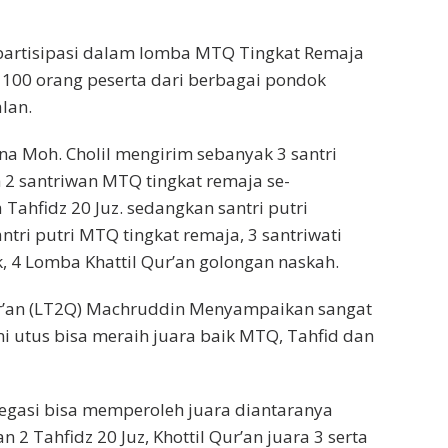
rpartisipasi dalam lomba MTQ Tingkat Remaja
 100 orang peserta dari berbagai pondok
lan.
na Moh. Cholil mengirim sebanyak 3 santri
 2 santriwan MTQ tingkat remaja se-
Tahfidz 20 Juz. sedangkan santri putri
tri putri MTQ tingkat remaja, 3 santriwati
k, 4 Lomba Khattil Qur’an golongan naskah.
ur’an (LT2Q) Machruddin Menyampaikan sangat
mi utus bisa meraih juara baik MTQ, Tahfid dan
legasi bisa memperoleh juara diantaranya
 2 Tahfidz 20 Juz, Khottil Qur’an juara 3 serta