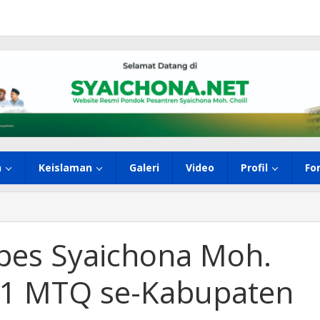
h
Keislaman
Galeri
Video
Profil
Fo
npes Syaichona Moh.
a 1 MTQ se-Kabupaten