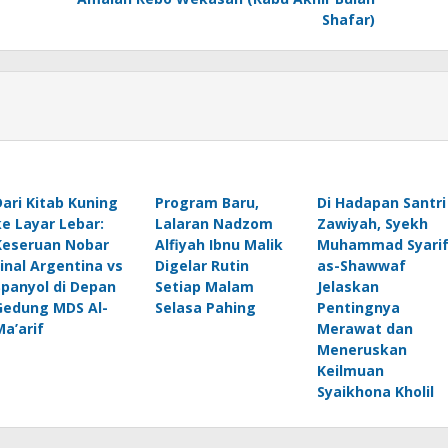
Shafar)
Dari Kitab Kuning
Program Baru,
Di Hadapan Santri
ke Layar Lebar:
Lalaran Nadzom
Zawiyah, Syekh
Keseruan Nobar
Alfiyah Ibnu Malik
Muhammad Syari
Final Argentina vs
Digelar Rutin
as-Shawwaf
Spanyol di Depan
Setiap Malam
Jelaskan
Gedung MDS Al-
Selasa Pahing
Pentingnya
Ma’arif
Merawat dan
Meneruskan
Keilmuan
Syaikhona Kholil