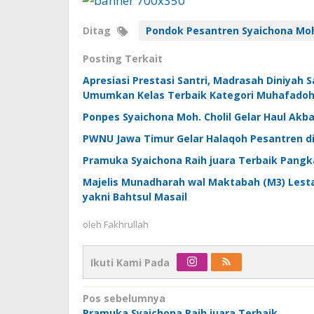
Ditag
Pondok Pesantren Syaichona Moh
Posting Terkait
Apresiasi Prestasi Santri, Madrasah Diniyah S
Umumkan Kelas Terbaik Kategori Muhafado
Ponpes Syaichona Moh. Cholil Gelar Haul Akba
PWNU Jawa Timur Gelar Halaqoh Pesantren di
Pramuka Syaichona Raih juara Terbaik Pangka
Majelis Munadharah wal Maktabah (M3) Lestar
yakni Bahtsul Masail
oleh
Fakhrullah
Ikuti Kami Pada
Navigasi
Pos sebelumnya
Pramuka Syaichona Raih juara Terbaik