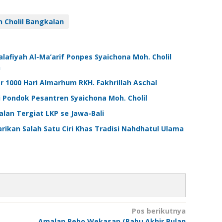
 Cholil Bangkalan
alafiyah Al-Ma’arif Ponpes Syaichona Moh. Cholil
h
r 1000 Hari Almarhum RKH. Fakhrillah Aschal
 Pondok Pesantren Syaichona Moh. Cholil
lan Tergiat LKP se Jawa-Bali
ikan Salah Satu Ciri Khas Tradisi Nahdhatul Ulama
Pos berikutnya
Amalan Rebo Wekasan (Rabu Akhir Bulan