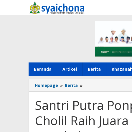
Lewati
ke
konten
Beranda
Artikel
Berita
Khazana
Santri
Homepage
»
Berita
»
Putra
Ponpes
Santri Putra Po
Syaichona
Moh.
Cholil Raih Juar
Cholil
Raih
Juara