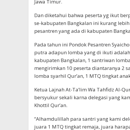
Jawa Timur.
Dan diketahui bahwa peserta yg ikut be
se-kabupaten Bangkalan ini kurang lebih
pesantren yang ada di kabupaten Bangka
Pada tahun ini Pondok Pesantren Syaicho
putra adapun lomba yang di ikuti adalah
kabupaten Bangkalan, 1 santriwan lomba 
mengirimkan 10 peserta diantaranya 2 san
lomba syarhil Qur’an, 1 MTQ tingkat ana
Ketua Lajnah At-Ta’lim Wa Tahfidz Al-Q
bersyukur sekali karna delegasi yang ka
Khottil Qur’an.
“Alhamdulillah para santri yang kami de
juara 1 MTQ tingkat remaja, juara harapan