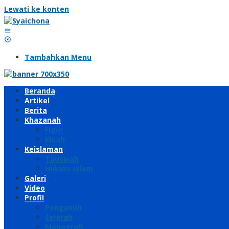
Lewati ke konten
Tambahkan Menu
Beranda
Artikel
Berita
Khazanah
Figur
Kisah
Keislaman
Tausiyah
Hukum Islam
Galeri
Video
Profil
Pengasuh
Sejarah
Monografi