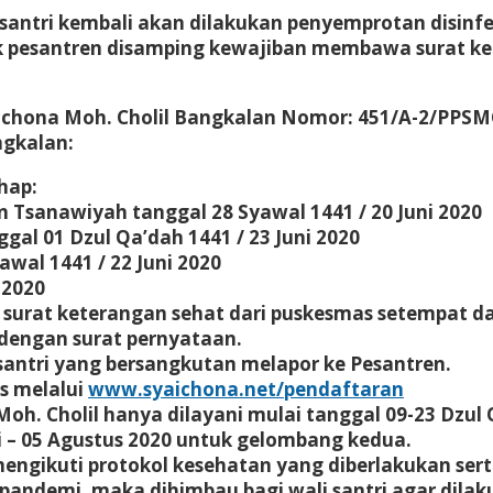
 santri kembali akan dilakukan penyemprotan disinf
uk pesantren disamping kewajiban membawa surat ke
ichona Moh. Cholil Bangkalan Nomor: 451/A-2/PPSM
ngkalan:
hap:
an Tsanawiyah tanggal 28 Syawal 1441 / 20 Juni 2020
ggal 01 Dzul Qa’dah 1441 / 23 Juni 2020
awal 1441 / 22 Juni 2020
 2020
 surat keterangan sehat dari puskesmas setempat d
dengan surat pernyataan.
i santri yang bersangkutan melapor ke Pesantren.
es melalui
www.syaichona.net/pendaftaran
Moh. Cholil hanya dilayani mulai tanggal 09-23 Dzul
li – 05 Agustus 2020 untuk gelombang kedua.
 mengikuti protokol kesehatan yang diberlakukan s
andemi, maka dihimbau bagi wali santri agar dilaku