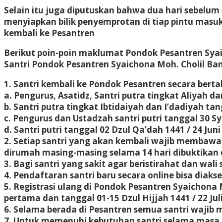
Selain itu juga diputuskan bahwa dua hari sebelum
menyiapkan bilik penyemprotan di tiap pintu mas
kembali ke Pesantren
Berikut poin-poin maklumat Pondok Pesantren Sya
Santri Pondok Pesantren Syaichona Moh. Cholil Ba
1. Santri kembali ke Pondok Pesantren secara berta
a. Pengurus, Asatidz, Santri putra tingkat Aliyah d
b. Santri putra tingkat Ibtidaiyah dan I’dadiyah tan
c. Pengurus dan Ustadzah santri putri tanggal 30 Sy
d. Santri putri tanggal 02 Dzul Qa’dah 1441 / 24 Juni
2. Setiap santri yang akan kembali wajib membawa
dirumah masing-masing selama 14 hari dibuktikan 
3. Bagi santri yang sakit agar beristirahat dan wal
4. Pendaftaran santri baru secara online bisa diaks
5. Registrasi ulang di Pondok Pesantren Syaichona 
pertama dan tanggal 01-15 Dzul Hijjah 1441 / 22 Ju
6. Selama berada di Pesantren semua santri wajib
7. Untuk memenuhi kebutuhan santri selama masa p