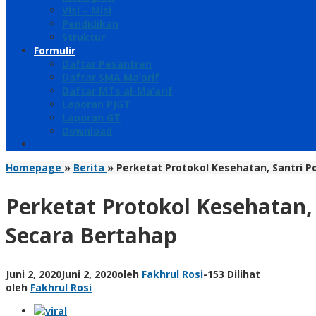
Visi – Misi
Pendidikan
Struktur
Formulir
Daftar Pesantren
Daftar SMA Ma’arif
Daftar MTs al-Ma’arif
Laporan PJGT
Laporan GT
Download
Homepage
»
Berita
»
Perketat Protokol Kesehatan, Santri P
Perketat Protokol Kesehatan,
Secara Bertahap
Juni 2, 2020
Juni 2, 2020
oleh
Fakhrul Rosi
-
153 Dilihat
oleh
Fakhrul Rosi