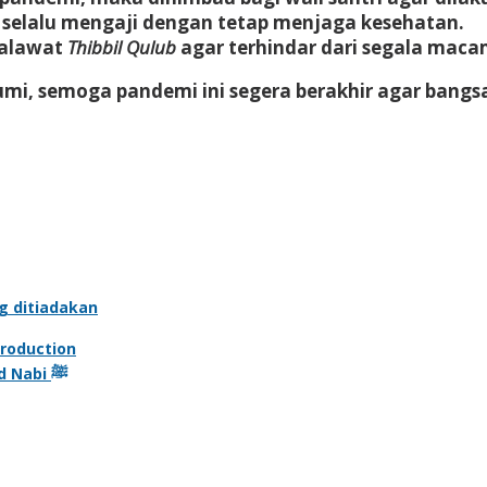
 selalu mengaji dengan tetap menjaga kesehatan.
halawat
Thibbil Qulub
agar terhindar dari segala maca
i, semoga pandemi ini segera berakhir agar bangsa
g ditiadakan
roduction
Jangan Pernah Khawatir Tidak Mampu Merayakan Mulid Nabi ﷺ