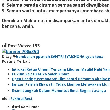
8. Selama berada dirumah semua santri diwajibkan
9. Semua santri untuk memperbanyak membaca s
Demikian Maklumat ini disampaikan untuk dimaklum
bencana. Amin.
Post Views:
153
Ditag
kembalian
ppsmch
SANTRI SYAICHONA
syaichona
Posting Terkait
Intruksi Ketua Umum Tentang Liburan Maulid Nabi Yan
Hukum Salat Ketika Salah Kiblat
Open Casting Pembuatan Film Santri Bersama Akeloy P
Enam Langkah Dalam Menuntut Ilmu, Begini caranya
oleh
Fakhrul Rosi
Ikuti Kami Pada