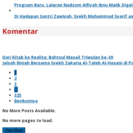
Program Baru, Lalaran Nadzom Alfiyah Ibnu Malik Digel
Di Hadapan Santri Zawiyah, Syekh Muhammad Syarif a
Komentar
Dari Kitab ke Realita: Bahtsul Masail Triwulan ke-30
Jalsah Ilmiah Bersama Syekh Zakaria Al-Taleb Al-Hasani di 
1
2
3
…
325
Berikutnya
No More Posts Available.
No more pages to load.
View More