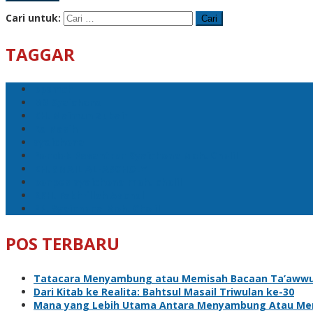
Cari untuk:
TAGGAR
ppsmch
M3 Syaichona
KH. Maimun Zubair
Ra Nasih
syaichona
Pondok Pesantren Syaichona Moh. Cholil
KH.ISMAIL AL-ASCHOLY
ponpes syaichona moh. cholil
RKH. Fakhrillah Aschal
PP. Syaichona Moh. Cholil
POS TERBARU
Tatacara Menyambung atau Memisah Bacaan Ta’awwud
Dari Kitab ke Realita: Bahtsul Masail Triwulan ke-30
Mana yang Lebih Utama Antara Menyambung Atau Me