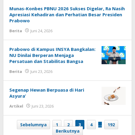
Munas-Konbes PBNU 2026 Sukses Digelar, Ra Nasih
Apresiasi Kehadiran dan Perhatian Besar Presiden
Prabowo
Berita
Juni 24, 2026
oleh
Syaichona
Prabowo di Kampus INSYA Bangkalan:
NU Dinilai Berperan Menjaga
Persatuan dan Stabilitas Bangsa
Berita
Juni 23, 2026
oleh
Fakhrullah
Segenap Hewan Berpuasa di Hari
Asyura’
Artikel
Juni 23, 2026
oleh
Fakhrul Rosi
Sebelumnya
1
2
3
4
…
192
Berikutnya