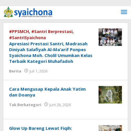
Lewati ke konten
Syaichona
#PPSMCH
,
#Santri Berprestasi
,
#SantriSyaichona
Apresiasi Prestasi Santri, Madrasah
Diniyah Salafiyah Al-Ma’arif Ponpes
Syaichona Moh. Cholil Umumkan Kelas
Terbaik Kategori Muhafadoh
Berita
Juli 1, 2026
oleh
Fakhrullah
Cara Mengusap Kepala Anak Yatim
dan Doanya
Tak Berkategori
Juni 26, 2026
oleh
Fakhrul Rosi
Glow Up Bareng Lewat Fiqih: