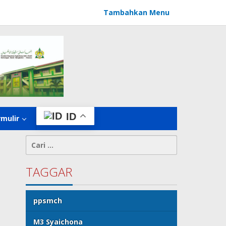
Tambahkan Menu
ID
rmulir
Cari
untuk:
TAGGAR
ppsmch
M3 Syaichona