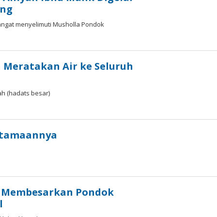
ing
ngat menyelimuti Musholla Pondok
 Meratakan Air ke Seluruh
ah (hadats besar)
eutamaannya
m Membesarkan Pondok
l