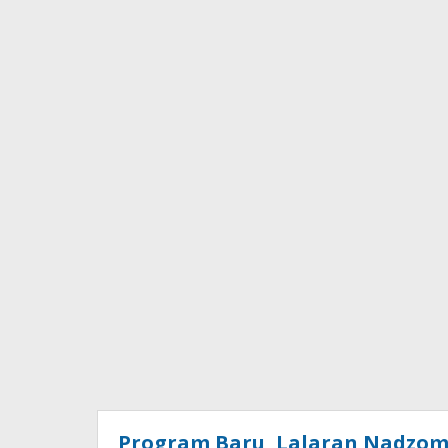
Syaichona
Program Baru, Lalaran Nadzom 