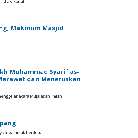
l dia dikenal
ang, Makmum Masjid
ekh Muhammad Syarif as-
 Merawat dan Meneruskan
nggelar acara Mujalasah Ilmiah
apang
ya lupa untuk berdoa.