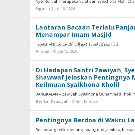
Nyai Romlah merupakan cicit dari Syaichona Moh. Choli
oleh
Figur
Juli 16, 2026
Fakhrul
Rosi
Lantaran Bacaan Terlalu Panj
Menampar Imam Masjid
قَالَ المتَوَكل لعبادة: رُفع إليّ أَنَّك ضربت إِمَام مَسْجِد،
oleh
Artikel
Juli 15, 2026
Fakhrul
Rosi
Di Hadapan Santri Zawiyah, Sy
Shawwaf Jelaskan Pentingnya
Keilmuan Syaikhona Kholil
BANGKALAN – Zawiyah Syaikhona Muhammad Kholil me
oleh
Berita
,
Tausiyah
Juli 15, 2026
Fakhrul
Rosi
Pentingnya Berdoa di Waktu L
Seseorang ketika sedang lapang dan gembira, biasan