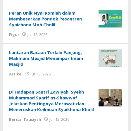
Peran Unik Nyai Romlah dalam
Membesarkan Pondok Pesantren
Syaichona Moh Cholil
Figur
Juli 16, 2026
oleh
Fakhrul Rosi
Lantaran Bacaan Terlalu Panjang,
Makmum Masjid Menampar Imam
Masjid
Artikel
Juli 15, 2026
oleh
Fakhrul Rosi
Di Hadapan Santri Zawiyah, Syekh
Muhammad Syarif as-Shawwaf
Jelaskan Pentingnya Merawat dan
Meneruskan Keilmuan Syaikhona Kholil
Berita
,
Tausiyah
Juli 15, 2026
oleh
Fakhrul Rosi