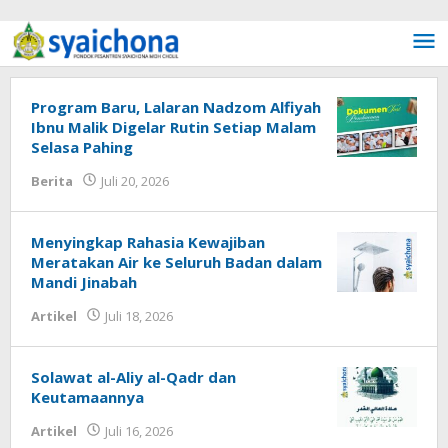
Lewati ke konten
Syaichona
Program Baru, Lalaran Nadzom Alfiyah
Ibnu Malik Digelar Rutin Setiap Malam
Selasa Pahing
Berita
Juli 20, 2026
oleh
Fakhrullah
Menyingkap Rahasia Kewajiban
Meratakan Air ke Seluruh Badan dalam
Mandi Jinabah
Artikel
Juli 18, 2026
oleh
Fakhrul Rosi
Solawat al-Aliy al-Qadr dan
Keutamaannya
Artikel
Juli 16, 2026
oleh
Fakhrul Rosi