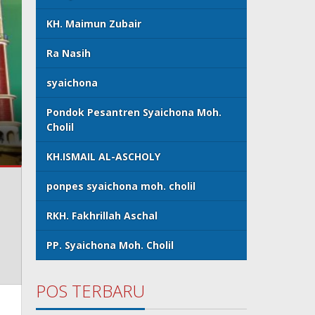
KH. Maimun Zubair
Ra Nasih
syaichona
Biografi RKH. Fakhruddin 
Pondok Pesantren Syaichona Moh.
Cholil
Syaichona Moh. Cholil
KH.ISMAIL AL-ASCHOLY
ponpes syaichona moh. cholil
RKH. Fakhrillah Aschal
PP. Syaichona Moh. Cholil
POS TERBARU