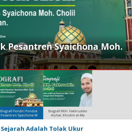
ok Pesantren Syaichona Moh.
Biografi Pendiri Pondok
Biografi RKH. Fakhruddin
Pesantren Syaichona M
Aschal, Khodim al-Ma
 Sejarah Adalah Tolak Ukur