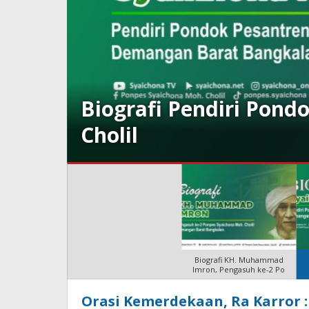
Biografi Pendiri Pond
Cholil
Biografi KH. Muhammad
Imron, Pengasuh ke-2 Po
Syaichona
Orasi Kemerdekaan, Ra Karror :