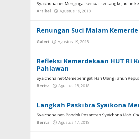
Syaichona.net-Mengingat kembali tentang kejadian kej
oleh
Artikel
Agustus 19, 2018
Syaichona
Renungan Suci Malam Kemerdek
oleh
Galeri
Agustus 19, 2018
Syaichona
Refleksi Kemerdekaan HUT RI 
Pahlawan
Syaichona.net-Memeperingati Hari Ulang Tahun Repub
oleh
Berita
Agustus 18, 2018
Syaichona
Langkah Paskibra Syaikona Me
Syaichona.net- Pondok Pesantren Syaichona Moh. Ch
oleh
Berita
Agustus 17, 2018
Syaichona