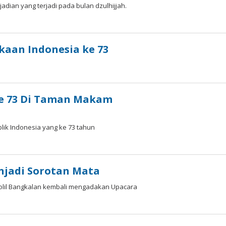
adian yang terjadi pada bulan dzulhijjah.
aan Indonesia ke 73
Ke 73 Di Taman Makam
lik Indonesia yang ke 73 tahun
njadi Sorotan Mata
olil Bangkalan kembali mengadakan Upacara