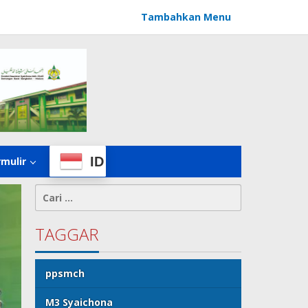
Tambahkan Menu
ID
rmulir
Cari
untuk:
TAGGAR
ppsmch
M3 Syaichona