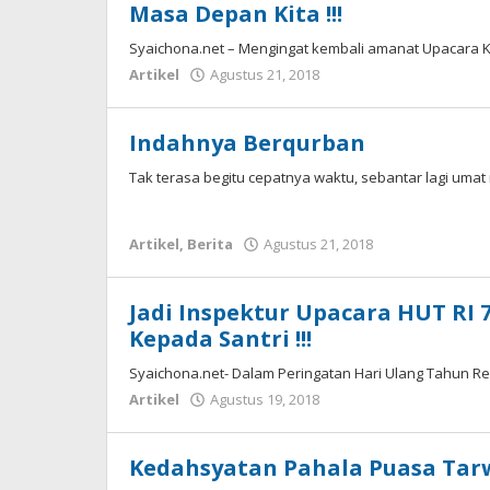
Masa Depan Kita !!!
Syaichona.net – Mengingat kembali amanat Upacara 
oleh
Artikel
Agustus 21, 2018
Syaichona
Indahnya Berqurban
Tak terasa begitu cepatnya waktu, sebantar lagi umat
oleh
Artikel
,
Berita
Agustus 21, 2018
Syaichona
Jadi Inspektur Upacara HUT RI 
Kepada Santri !!!
Syaichona.net- Dalam Peringatan Hari Ulang Tahun Re
oleh
Artikel
Agustus 19, 2018
Syaichona
Kedahsyatan Pahala Puasa Tar