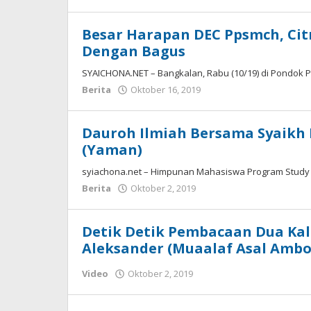
Syaichona
Besar Harapan DEC Ppsmch, Citr
Dengan Bagus
SYAICHONA.NET – Bangkalan, Rabu (10/19) di Pondok 
oleh
Berita
Oktober 16, 2019
Syaichona
Dauroh Ilmiah Bersama Syaikh 
(Yaman)
syiachona.net – Himpunan Mahasiswa Program Study
oleh
Berita
Oktober 2, 2019
Syaichona
Detik Detik Pembacaan Dua Ka
Aleksander (Muaalaf Asal Ambo
oleh
Video
Oktober 2, 2019
Syaichona