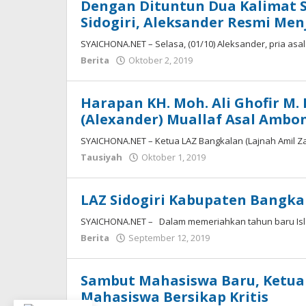
Dengan Dituntun Dua Kalimat 
Sidogiri, Aleksander Resmi Men
SYAICHONA.NET – Selasa, (01/10) Aleksander, pria as
oleh
Berita
Oktober 2, 2019
Syaichona
Harapan KH. Moh. Ali Ghofir M.
(Alexander) Muallaf Asal Ambo
SYAICHONA.NET – Ketua LAZ Bangkalan (Lajnah Amil Zak
oleh
Tausiyah
Oktober 1, 2019
Syaichona
LAZ Sidogiri Kabupaten Bangka
SYAICHONA.NET – Dalam memeriahkan tahun baru Is
oleh
Berita
September 12, 2019
Syaichona
Sambut Mahasiswa Baru, Ketua 
Mahasiswa Bersikap Kritis