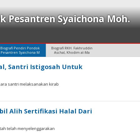
ok Pesantren Syaichona Moh.
Biografi Pendiri Pondok
Biografi RKH. Fakhruddin
Pesantren Syaichona M
Aschal, Khodim al-Ma
, Santri Istigosah Untuk
ara santri melaksanakan kirab
 Alih Sertifikasi Halal Dari
intah telah menyelenggarakan