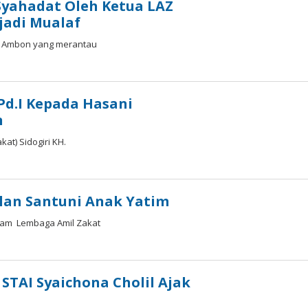
Syahadat Oleh Ketua LAZ
jadi Mualaf
al Ambon yang merantau
 Pd.I Kepada Hasani
n
at) Sidogiri KH.
lan Santuni Anak Yatim
lam Lembaga Amil Zakat
STAI Syaichona Cholil Ajak