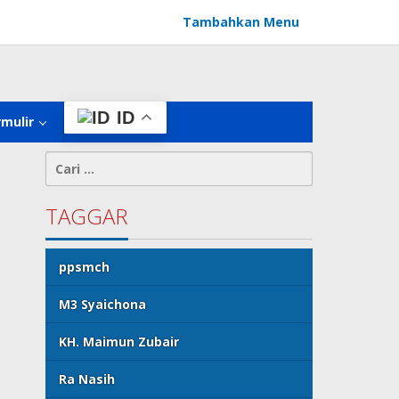
Tambahkan Menu
ID
rmulir
Cari
untuk:
TAGGAR
ppsmch
M3 Syaichona
KH. Maimun Zubair
Ra Nasih