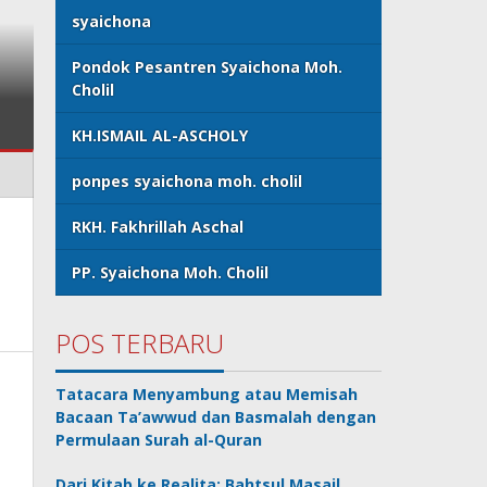
syaichona
Biografi RKH. Fakhruddin 
Pondok Pesantren Syaichona Moh.
Cholil
Syaichona Moh. Cholil
KH.ISMAIL AL-ASCHOLY
ponpes syaichona moh. cholil
RKH. Fakhrillah Aschal
PP. Syaichona Moh. Cholil
POS TERBARU
Tatacara Menyambung atau Memisah
Bacaan Ta’awwud dan Basmalah dengan
Permulaan Surah al-Quran
Dari Kitab ke Realita: Bahtsul Masail