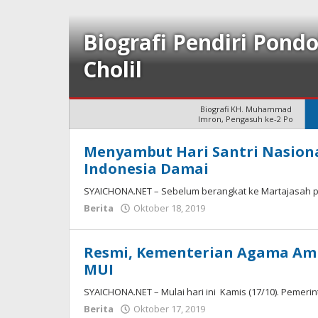
Biografi Pendiri Pond
Cholil
Biografi KH. Muhammad
Imron, Pengasuh ke-2 Po
Syaichona
Menyambut Hari Santri Nasional
Indonesia Damai
SYAICHONA.NET – Sebelum berangkat ke Martajasah p
oleh
Berita
Oktober 18, 2019
Syaichona
Resmi, Kementerian Agama Ambil
MUI
SYAICHONA.NET – Mulai hari ini Kamis (17/10). Pemer
oleh
Berita
Oktober 17, 2019