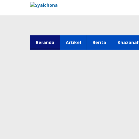
Lewati
ke
konten
Beranda
Artikel
Berita
Khazana