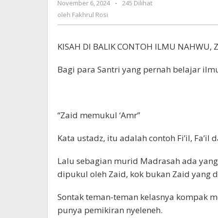
oleh
November 6, 2024
-
245 Dilihat
Memukul
Fakhrul
Amr
oleh
Fakhrul Rosi
Rosi
KISAH DI BALIK CONTOH ILMU NAHWU,
Bagi para Santri yang pernah belajar ilm
“Zaid memukul ‘Amr”
Kata ustadz, itu adalah contoh Fi’il, Fa’il 
Lalu sebagian murid Madrasah ada yang 
dipukul oleh Zaid, kok bukan Zaid yang 
Sontak teman-teman kelasnya kompak me
punya pemikiran nyeleneh.