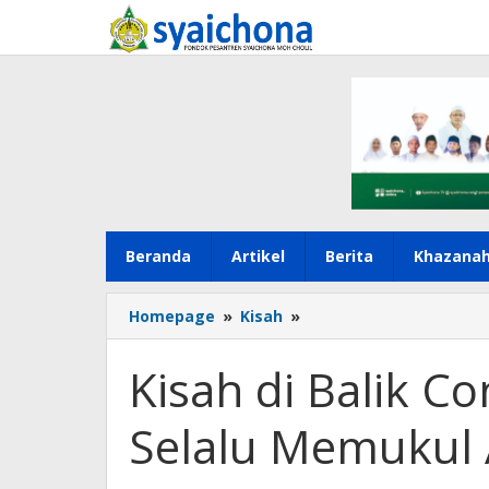
Lewati
ke
konten
Beranda
Artikel
Berita
Khazana
Kisah
Homepage
»
Kisah
»
di
Balik
Kisah di Balik C
Contoh
Ilmu
Selalu Memukul
Nahwu,
Zaid
Selalu