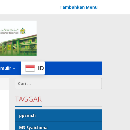
Tambahkan Menu
ID
rmulir
Cari
untuk:
TAGGAR
ppsmch
M3 Syaichona