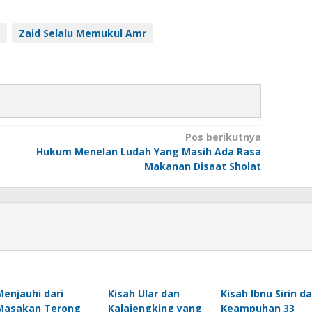
Zaid Selalu Memukul Amr
Pos berikutnya
Hukum Menelan Ludah Yang Masih Ada Rasa
Makanan Disaat Sholat
Menjauhi dari
Kisah Ular dan
Kisah Ibnu Sirin d
Masakan Terong
Kalajengking yang
Keampuhan 33