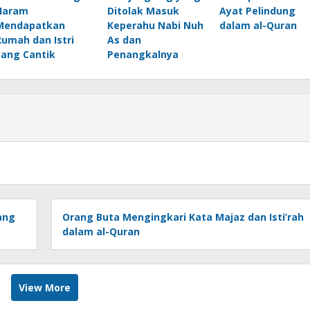
Haram
Ditolak Masuk
Ayat Pelindung
Mendapatkan
Keperahu Nabi Nuh
dalam al-Quran
Rumah dan Istri
As dan
yang Cantik
Penangkalnya
ang
Orang Buta Mengingkari Kata Majaz dan Isti’rah
dalam al-Quran
View More