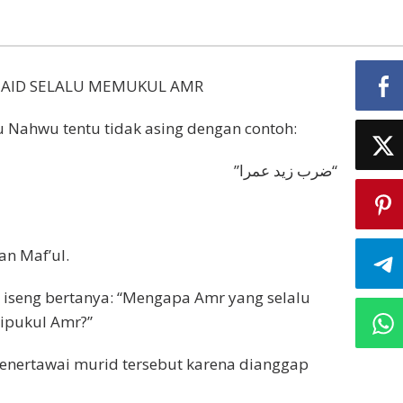
 ZAID SELALU MEMUKUL AMR
u Nahwu tentu tidak asing dengan contoh:
”ضرب زيد عمرا“
dan Maf’ul.
iseng bertanya: “Mengapa Amr yang selalu
dipukul Amr?”
nertawai murid tersebut karena dianggap