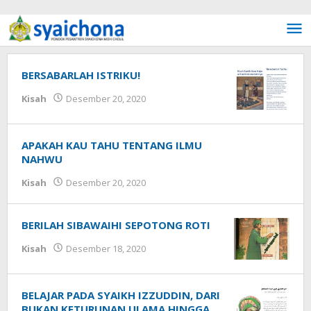
Lewati ke konten
BERSABARLAH ISTRIKU!
Kisah
Desember 20, 2020
oleh
Syaichona
APAKAH KAU TAHU TENTANG ILMU
NAHWU
Kisah
Desember 20, 2020
oleh
Syaichona
BERILAH SIBAWAIHI SEPOTONG ROTI
Kisah
Desember 18, 2020
oleh
Syaichona
BELAJAR PADA SYAIKH IZZUDDIN, DARI
BUKAN KETURUNAN ULAMA HINGGA