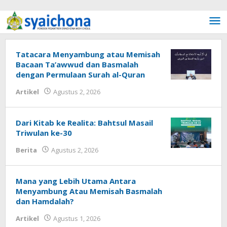
Lewati ke konten
Syaichona
Tatacara Menyambung atau Memisah
Bacaan Ta’awwud dan Basmalah
dengan Permulaan Surah al-Quran
Artikel
Agustus 2, 2026
oleh
Fakhrul Rosi
Dari Kitab ke Realita: Bahtsul Masail
Triwulan ke-30
Berita
Agustus 2, 2026
oleh
Fakhrullah
Mana yang Lebih Utama Antara
Menyambung Atau Memisah Basmalah
dan Hamdalah?
Artikel
Agustus 1, 2026
oleh
Fakhrul Rosi