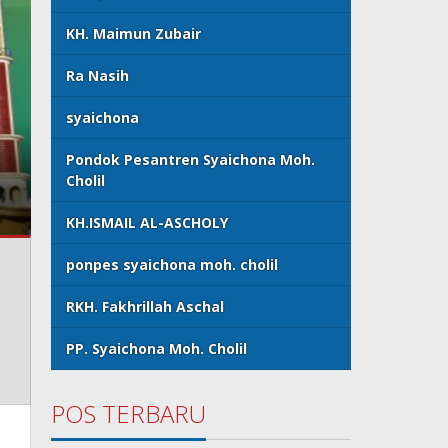
KH. Maimun Zubair
Ra Nasih
syaichona
Biografi KH. Muhammad Im
Pondok Pesantren Syaichona Moh.
Cholil
Pondok Pesantren Syaichon
KH.ISMAIL AL-ASCHOLY
ponpes syaichona moh. cholil
RKH. Fakhrillah Aschal
PP. Syaichona Moh. Cholil
POS TERBARU