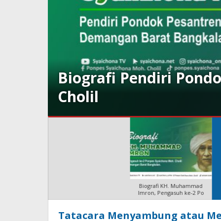
oh.
Biografi RKH. Fakhrud
Syaichona Moh. Cholil
Biografi Pendiri Pondok
Pesantren Syaichona M
Biografi KH. Muhammad
Imron, Pengasuh ke-2 Po
Syaichona
Tatacara Menyambung atau Me