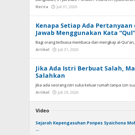
oleh
Berita
Juli 31, 2026
Syaichona
Kenapa Setiap Ada Pertanyaan
Jawab Menggunakan Kata “Qul” 
Bagi orang terbiasa membaca dan mengkaji al-Qur’an, 
oleh
Artikel
Juli 31, 2026
Fakhrul
Rosi
Jika Ada Istri Berbuat Salah, M
Salahkan
Jika ada seorang istri suka keluar rumah tanpa izin su
oleh
Artikel
Juli 29, 2026
Fakhrul
Rosi
Video
Sejarah Kepengasuhan Ponpes Syaichona Moh.
…