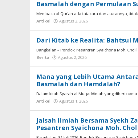
Basmalah dengan Permulaan S
Membaca al-Qur’an ada tatacara dan aturannya, tida
oleh
Artikel
Agustus 2, 2026
Fakhrul
Rosi
Dari Kitab ke Realita: Bahtsul 
Bangkalan – Pondok Pesantren Syaichona Moh. Chol
oleh
Berita
Agustus 2, 2026
Fakhrullah
Mana yang Lebih Utama Anta
Basmalah dan Hamdalah?
Dalam kitab Syarah al-Muqaddimah yang diberi nama B
oleh
Artikel
Agustus 1, 2026
Fakhrul
Rosi
Jalsah Ilmiah Bersama Syekh Za
Pesantren Syaichona Moh. Choli
Bangkalan, 31 Juli 2026 Pondok Pesantren Syaichona 