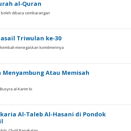
urah al-Quran
k boleh dibaca sembarangan
Masail Triwulan ke-30
il kembali menegaskan komitmennya
ra Menyambung Atau Memisah
usyra al-Karim bi
karia Al-Taleb Al-Hasani di Pondok
l
Moh. Cholil Bangkalan