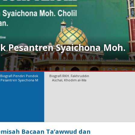
din Aschal, Khodim al-Ma’had
Biografi RKH. Fakhruddin
Aschal, Khodim al-Ma
misah Bacaan Ta’awwud dan