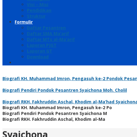
Visi – Misi
Pendidikan
Struktur
Formulir
Daftar Pesantren
Daftar SMA Ma’arif
Daftar MTs al-Ma’arif
Laporan PJGT
Laporan GT
Download
Biografi KH. Muhammad Imron, Pengasuh ke-2 Pondok Pesant
Biografi Pendiri Pondok Pesantren Syaichona Moh. Cholil
Biografi RKH. Fakhruddin Aschal, Khodim al-Ma’had Syaichona
Biografi KH. Muhammad Imron, Pengasuh ke-2 Po
Biografi Pendiri Pondok Pesantren Syaichona M
Biografi RKH. Fakhruddin Aschal, Khodim al-Ma
Syaichona