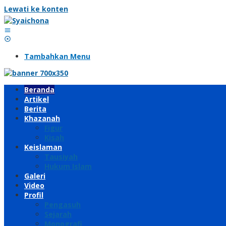
Lewati ke konten
Tambahkan Menu
Beranda
Artikel
Berita
Khazanah
Figur
Kisah
Keislaman
Tausiyah
Hukum Islam
Galeri
Video
Profil
Pengasuh
Sejarah
Monografi