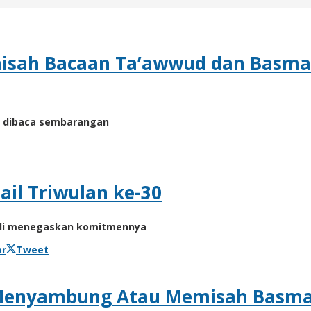
sah Bacaan Ta’awwud dan Basmal
h dibaca sembarangan
sail Triwulan ke-30
bali menegaskan komitmennya
ar
Tweet
 Menyambung Atau Memisah Basma