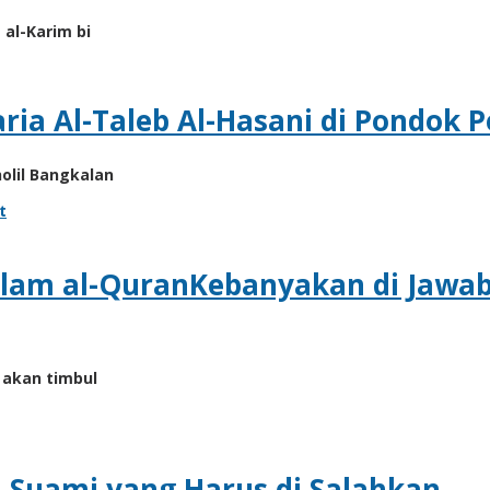
al-Karim bi
ria Al-Taleb Al-Hasani di Pondok P
olil Bangkalan
t
alam al-QuranKebanyakan di Jawa
 akan timbul
ka Suami yang Harus di Salahkan