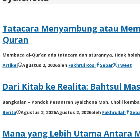
Tatacara Menyambung atau Memi
Quran
Membaca al-Qur’an ada tatacara dan aturannya, tidak bole
Artikel
Agustus 2, 2026
oleh
Fakhrul Rosi
Sebar
Tweet
Dari Kitab ke Realita: Bahtsul Ma
Bangkalan – Pondok Pesantren Syaichona Moh. Cholil kem
Berita
Agustus 2, 2026
Agustus 2, 2026
oleh
Fakhrullah
Seb
Mana yang Lebih Utama Antara