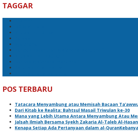
TAGGAR
ppsmch
M3 Syaichona
KH. Maimun Zubair
Ra Nasih
syaichona
Pondok Pesantren Syaichona Moh. Cholil
KH.ISMAIL AL-ASCHOLY
ponpes syaichona moh. cholil
RKH. Fakhrillah Aschal
PP. Syaichona Moh. Cholil
POS TERBARU
Tatacara Menyambung atau Memisah Bacaan Ta’awwud
Dari Kitab ke Realita: Bahtsul Masail Triwulan ke-30
Mana yang Lebih Utama Antara Menyambung Atau Me
Jalsah Ilmiah Bersama Syekh Zakaria Al-Taleb Al-Hasan
Kenapa Setiap Ada Pertanyaan dalam al-QuranKebanyak