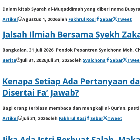
Dalam kitab Syarah al-Muqaddimah yang diberi nama Busyra 
Artikel
Agustus 1, 2026
oleh
Fakhrul Rosi
Sebar
Tweet
Jalsah Ilmiah Bersama Syekh Zaka
Bangkalan, 31 Juli 2026 Pondok Pesantren Syaichona Moh. Ch
Berita
Juli 31, 2026
Juli 31, 2026
oleh
Syaichona
Sebar
Twee
Kenapa Setiap Ada Pertanyaan d
Disertai Fa’ Jawab?
Bagi orang terbiasa membaca dan mengkaji al-Qur’an, pasti
Artikel
Juli 31, 2026
oleh
Fakhrul Rosi
Sebar
Tweet
Jika Ada Istri Berbuat Salah, Ma