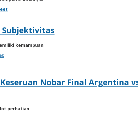
eet
 Subjektivitas
memiliki kemampuan
et
: Keseruan Nobar Final Argentina 
ot perhatian