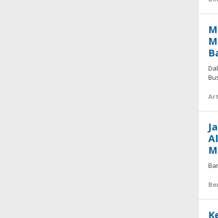
M
M
B
Da
Bus
Art
J
A
M
Ban
Be
K