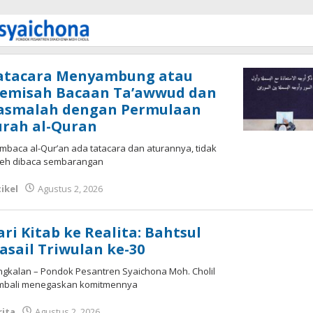
ichona
atacara Menyambung atau
emisah Bacaan Ta’awwud dan
asmalah dengan Permulaan
urah al-Quran
baca al-Qur’an ada tatacara dan aturannya, tidak
leh dibaca sembarangan
ikel
Agustus 2, 2026
oleh
Fakhrul Rosi
ari Kitab ke Realita: Bahtsul
asail Triwulan ke-30
gkalan – Pondok Pesantren Syaichona Moh. Cholil
mbali menegaskan komitmennya
rita
Agustus 2, 2026
oleh
Fakhrullah