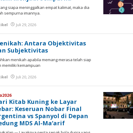
ang siapa meninggalkan empat kalimat, maka dia
lah sempurna imannya.
ikel
Juli 29, 2026
oleh
Fakhrul Rosi
enikah: Antara Objektivitas
an Subjektivitas
lahkan menikah apabila memang merasa telah siap
n memiliki kemampuan
ikel
Juli 20, 2026
oleh
Fakhrullah
fa2026
ari Kitab Kuning ke Layar
ebar: Keseruan Nobar Final
rgentina vs Spanyol di Depan
edung MDS Al-Ma’arif
ngkalan — Layaknya pesta sepak bola dunia yang