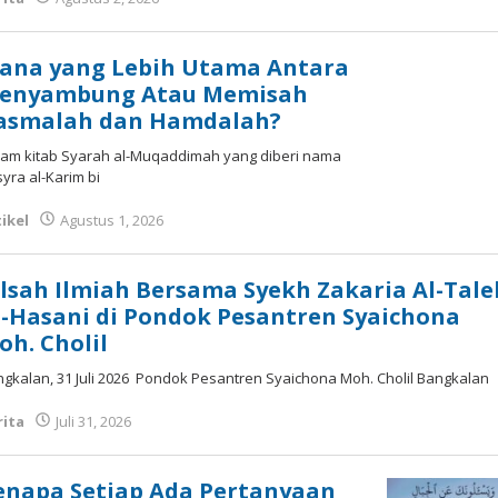
ana yang Lebih Utama Antara
enyambung Atau Memisah
asmalah dan Hamdalah?
lam kitab Syarah al-Muqaddimah yang diberi nama
yra al-Karim bi
ikel
Agustus 1, 2026
oleh
Fakhrul Rosi
alsah Ilmiah Bersama Syekh Zakaria Al-Tale
l-Hasani di Pondok Pesantren Syaichona
oh. Cholil
gkalan, 31 Juli 2026 Pondok Pesantren Syaichona Moh. Cholil Bangkalan
rita
Juli 31, 2026
oleh
Syaichona
enapa Setiap Ada Pertanyaan