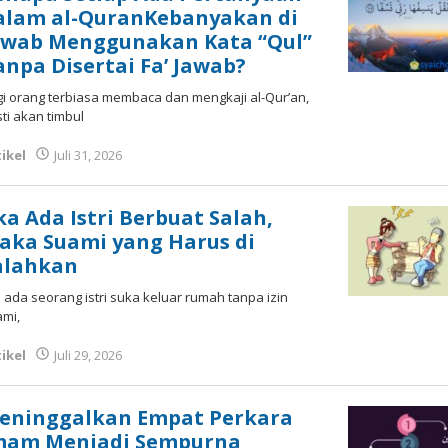
alam al-QuranKebanyakan di
awab Menggunakan Kata “Qul”
anpa Disertai Fa’ Jawab?
i orang terbiasa membaca dan mengkaji al-Qur’an,
ti akan timbul
ikel
Juli 31, 2026
oleh
Fakhrul Rosi
ika Ada Istri Berbuat Salah,
aka Suami yang Harus di
alahkan
a ada seorang istri suka keluar rumah tanpa izin
mi,
ikel
Juli 29, 2026
oleh
Fakhrul Rosi
eninggalkan Empat Perkara
mam Menjadi Sempurna