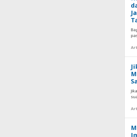
d
J
T
Bag
pas
Art
J
M
S
Jik
sua
Art
M
I