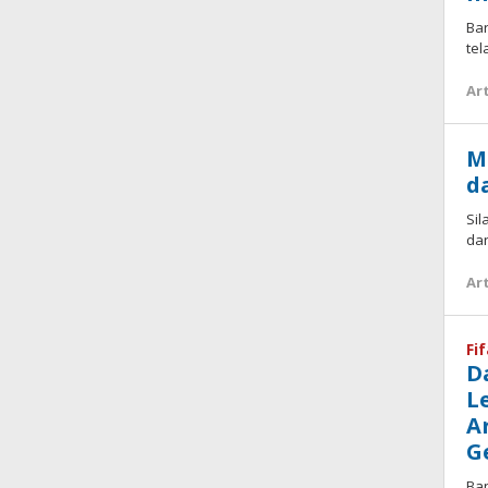
Bar
te
Art
M
d
Si
da
Art
Fi
D
L
A
G
Ba